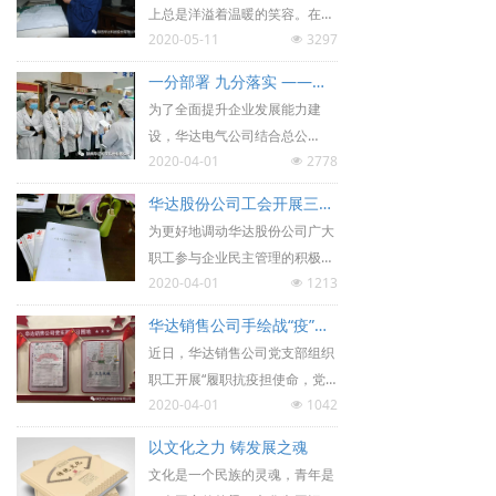
上总是洋溢着温暖的笑容。在校
2020-05-11
3297
学习的专业是机械设计制造及自
넶
动化，毕业后进入陕西华达科技
一分部署 九分落实 ——记华达电气公司装配车间落实“管起来”活动
股份有限公司特种事业部工作，
为了全面提升企业发展能力建
曾先后从事普车、普铣、线切
设，华达电气公司结合总公
割、数控车、数控铣、数控车
2020-04-01
2778
司“管起来”活动，积极行动起来,
넶
削、雕刻铣、自动机B0205等工
实行精细化管理，以装配车间为
作至今。小伙子相貌憨厚，心醇
华达股份公司工会开展三届四次职代会提案征集工作
切入点，分层实施、全员参与，
气和，没有豪言壮语，旨在默默
为更好地调动华达股份公司广大
将“管起来”专项提升方案落到实
付出。自参加工作以来，他一直
职工参与企业民主管理的积极
处。
以平凡的心态和严谨的工作态
2020-04-01
1213
性，充分发挥职工代表在生产、
넶
度，在普通的岗位上演绎着精彩
经营、管理等方面民主管理的作
华达销售公司手绘战“疫”漫画 记录公司疫情防控点滴
的人生，成为大家心目中的榜
用。近日，按照总公司三届四次
近日，华达销售公司党支部组织
样。
职代会工作安排部署，华达股份
职工开展“履职抗疫担使命，党
公司工会积极组织开展总公司三
2020-04-01
1042
员先行守初心”主题党日活动，
넶
届四次职工（会员）代表职代会
号召广大职工拿起画笔，手绘防
提案征集工作。
以文化之力 铸发展之魂
疫宣传漫画，宣传防疫知识，记
文化是一个民族的灵魂，青年是
录疫情防控点滴，颇受大家欢