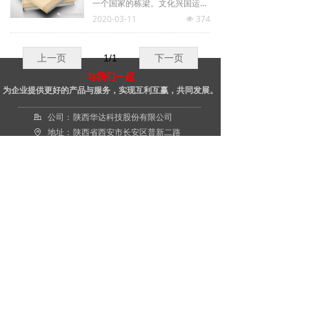
一个国家的栋梁。文化兴国运
迎。
2020-03-11
374
兴，文化强民族强。没有高度的
넶
文化自信，没有文化的繁荣兴
盛，就没有中华民族伟大复兴。
上一页
1
/
1
下一页
人民有信仰，国家有力量，民族
与我们一起
有希望。要提高人民思想觉悟、
为企业提供更好的产品与服务，实现互利互赢，共同发展。
道德水准、文明素养，提高全社
公司：
陕西华达科技股份有限公司
会文明程度需要从青少年开始，
地址：
陕西省西安市长安区普新二路
青少年热爱文学，弘扬文化是理
电话：
029-88214978
所应当的使命，也是必不可少的
传真：
029-88219012
责任。
邮箱：
huada853@huada853.com.cn
扫描下方二维码
关注官方微信公众号，获取更多信息。
版权所有：
陕西华达科技股份有限公司