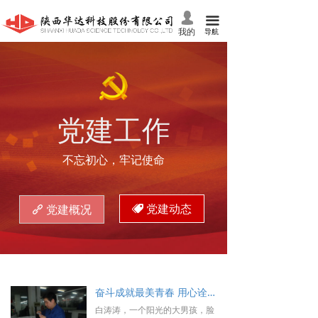
首页
넙
끀
我的
导航
关于我们
产品中心
党建工作
党建工作
技术服务
不忘初心，牢记使命
新闻资讯
人力资源
党建动态
党建概况
뀄
끑
投资者关系
联系我们
奋斗成就最美青春 用心诠释工匠精神 ——华达股份公司特种事业部数控车工白涛涛先进事迹
白涛涛，一个阳光的大男孩，脸