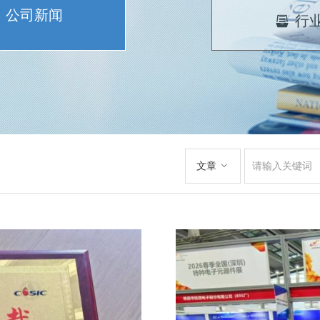
公司新闻
行
뀣
文章
ꀁ