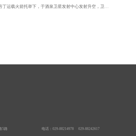
号丁运载火箭托举下，于酒泉卫星发射中心发射升空，卫星
得了圆满成功，再次为中国航天历程写下了浓墨重彩的一
路5路
电话：029-88214978 029-88242617