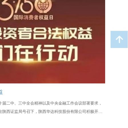
连接器装配工
35人（女）
녕
益
十届二中、三中全会精神以及中央金融工作会议部署要求，
在陕西证监局号召下，陕西华达科技股份有限公司积极开
护教育宣传专项活动”，本次活动以“聚焦‘维护权益’”为主题，