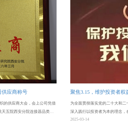
技术研发工艺师
10人
秀供应商称号
聚焦3.15，维护投资者权
院组织的供应商大会，会上公司凭借
为全面贯彻落实党的二十大和二
航天五院西安分院连接器品类优
深入践行以投资者为本的理念，
2025-03-14
展“2025年‘3・15’投资者保