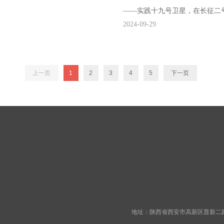
——实践十九号卫星，在长征二
2024-09-29
顺利进入预定轨道，发射任务取
笔。
上一页
1
2
3
4
5
下一页
地址：陕西省西安市高新区普新二