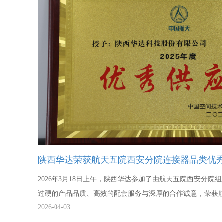
技术研发工程师
10人
陕西华达荣获航天五院西安分院连接器品类优
2026年3月18日上午，陕西华达参加了由航天五院西安分
过硬的产品品质、高效的配套服务与深厚的合作诚意，荣获
2026-04-03
秀供应商的荣誉称号。