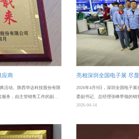
供应商
亮相深圳
年庆典活动。陕西华达科技股份有限
2026年4月9日，深圳全国电
套服务，由主管销售工作的副总
委副书记、总经理张峰带领的销
2026-04-14
5年度优秀供应商”荣誉称号，充
情、专业素养展现出了昂扬向上