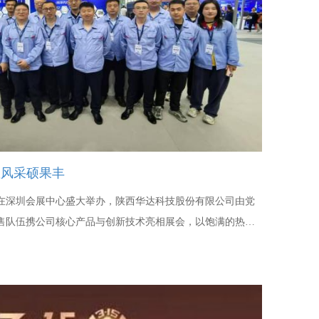
全国电子展 尽显风采硕果丰
子展在深圳会展中心盛大举办，陕西华达科技股份有限公司由党
售队伍携公司核心产品与创新技术亮相展会，以饱满的热
的参展精神风貌，并收获了满满参展成效。