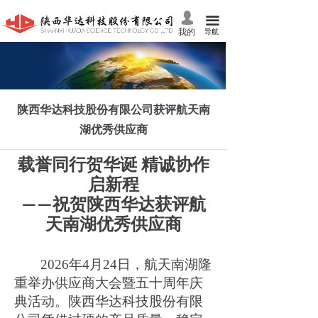
首页
넙
끀
我的
导航
关于我们
产品中心
陕西华达科技股份有限公司获评航天南
党建工作
湖优秀供应商
技术服务
载誉同行贺华诞 精诚协作
新闻资讯
启新程
祝贺陕西华达
获评航
——
人力资源
天南湖优秀供应商
投资者关系
2026年4月24日
，航天南湖隆
联系我们
重举办
供应商大会暨
五十周年庆
典活动。
陕西华达科技股份有限